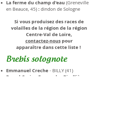
La ferme du champ d'eau
(Greneville
en Beauce, 45)
:
dindon de Sologne
Si vous produisez des races de
volailles de la région de la région
Centre-Val de Loire,
contactez-nous
pour
apparaître
dans cette liste !
Brebis solognote
Emmanuel Creche
- BILLY (41)
Pascal Cazin
-
Ferme des Bisollières
,
CHEVERNY (41)
Cynthia Clément
- SCEA PC
Clément,
COURMEMIN (41)
Franck Baeschler
-
Angus de
Sologne
,
CROUY SUR COSSON (41)
Nicolas Bon - Domaine national de
Chambord,
CHAMBORD
Dominique Bouveau -
Domaine du
Gué La Guette
,
FONTAINES EN