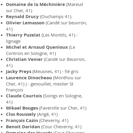
Domaine de la Méchinière
(Mareuil
sur Cher, 41)
Reynald Drucy
(Ouchamps 41)
Olivier Lemasson
(Candé sur beuvron,
41)
Thierry Puzelat
(Les Montils, 41) -
lignage
Michel et Arnaud Quenioux
(Le
Controis en Sologne, 41)
Christian Venier
(Candé sur Beuvron,
41)
Jacky Preys
(Meusnes, 41) - fié gris
Laurence Dinocheau
(Monthou sur
Cher, 41) ) - genouillet, meslier St
François
Claude Courtois
(Soings en Sologne,
41)
Mikael Bouges
(Faverolle sur Cher, 41)
Clos Roussely
(Angé, 41)
François Cazin
(Cheverny, 41)
Benoit Daridan
(Cour Cheverny, 41)
Domaine des Huards
(Cour Cheverny,