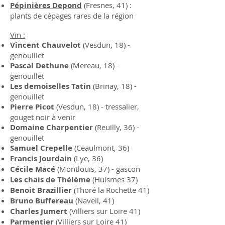
Pépinières Depond
(Fresnes, 41) :
plants de cépages rares de la région
Vin :
Vincent Chauvelot
(Vesdun, 18) -
genouillet
Pascal Dethune
(Mereau, 18) -
genouillet
Les demoiselles Tatin
(Brinay, 18) -
genouillet
Pierre Picot
(Vesdun, 18) - tressalier,
gouget noir à venir
Domaine Charpentier
(Reuilly, 36) -
genouillet
Samuel Crepelle
(Ceaulmont, 36)
Francis Jourdain
(Lye, 36)
Cécile Macé
(Montlouis, 37) - gascon
Les chais de Thélème
(Huismes 37)
Benoit Brazillier
(Thoré la Rochette 41)
Bruno Buffereau
(Naveil, 41)
Charles Jumert
(Villiers sur Loire 41)
Parmentier
(Villiers sur Loire 41)