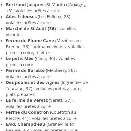
Bertrand Jacquet
(St Martin d'Auxigny,
18) : volailles prêtes à cuire
Ailes frileuses
(Les Etilleux, 28) :
volailles prêtes à cuire
Marché de St Août (36)
: volailles
vivantes
Ferme de Plume Cane
(Mézières en
Brenne, 36) : animaux vivants, volailles
prêtes à cuire, rillettes
Le petit Mée
(Clion, 36)
:
volailles
prêtes à cuire
Ferme de Baratte
(Méobecq, 36) :
volailles prêtes à cuire
Des poules et des vignes
(Ingrandes de
Touraine, 37) : volailles prêtes à cuire,
plats préparés
La ferme de Veretz
(Veretz, 37) :
volailles prêtes à cuire
Ferme du Couetron
(Couetron au
Perche, 41) : volailles prêtes à cuire
EARL Champd'eau
(Greneville en
Beauce, 45) : volailles prêtes à cuire