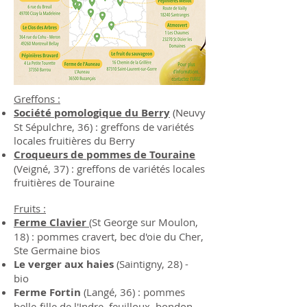
​Greffons :
Société pomologique du Berry
(Neuvy
St Sépulchre, 36) : greffons de variétés
locales fruitières du Berry
Croqueurs de pommes de Touraine
(Veigné, 37) : greffons de variétés locales
fruitières de Touraine
Fruits :
Ferme Clavier
(St George sur Moulon,
18) : pommes cravert, bec d'oie du Cher,
Ste Germaine bios
Le verger aux haies
(Saintigny, 28) -
bio
Ferme Fortin
(Langé, 36) : pommes
belle-fille de l'Indre, feuilloux, bondon,